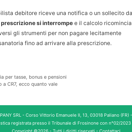
lista debitore riceve una notifica o un sollecito d
 prescrizione si interrompe
e il calcolo ricomincia
ersi gli strumenti per non pagare lecitamente
 sanatoria fino ad arrivare alla prescrizione.
 per tasse, bonus e pensioni
o a CR7, ecco quanto vale
PANY SRL - Corso Vittorio Emanuele II, 13, 03018 Paliano (FR) -
istica registrata presso il Tribunale di Frosinone con n°02/202
Copyright ©2026 - Tutti i diritti riservati -
Contattaci