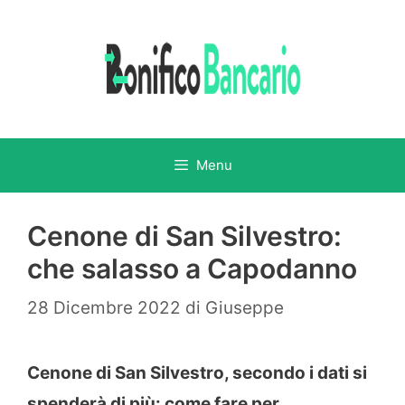
Vai
al
contenuto
Menu
Cenone di San Silvestro:
che salasso a Capodanno
28 Dicembre 2022
di
Giuseppe
Cenone di San Silvestro, secondo i dati si
spenderà di più: come fare per