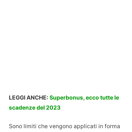
LEGGI ANCHE:
Superbonus, ecco tutte le
scadenze del 2023
Sono limiti che vengono applicati in forma