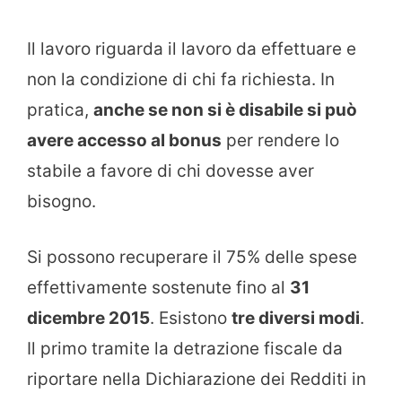
Il lavoro riguarda il lavoro da effettuare e
non la condizione di chi fa richiesta. In
pratica,
anche se non si è disabile si può
avere accesso al bonus
per rendere lo
stabile a favore di chi dovesse aver
bisogno.
Si possono recuperare il 75% delle spese
effettivamente sostenute fino al
31
dicembre 2015
. Esistono
tre diversi modi
.
Il primo tramite la detrazione fiscale da
riportare nella Dichiarazione dei Redditi in