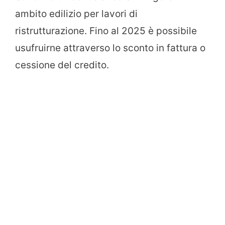
ambito edilizio per lavori di
ristrutturazione. Fino al 2025 è possibile
usufruirne attraverso lo sconto in fattura o
cessione del credito.