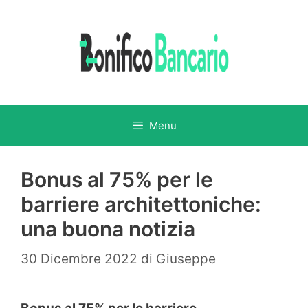
Vai
al
contenuto
Menu
Bonus al 75% per le
barriere architettoniche:
una buona notizia
30 Dicembre 2022
di
Giuseppe