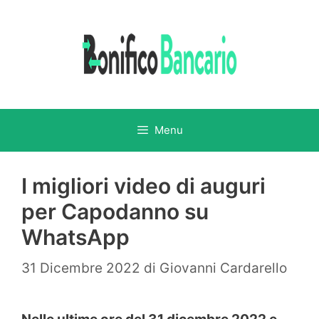
Vai
al
contenuto
Menu
I migliori video di auguri
per Capodanno su
WhatsApp
31 Dicembre 2022
di
Giovanni Cardarello