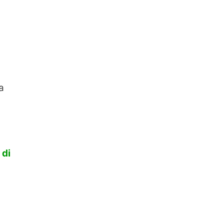
a
 di