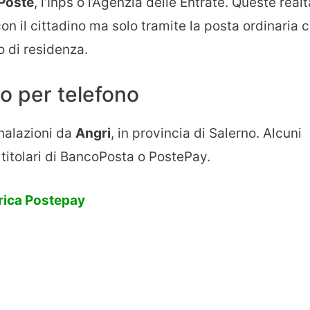
 Poste
, l’Inps o l’Agenzia delle Entrate. Queste realt
 il cittadino ma solo tramite la posta ordinaria 
o di residenza.
to per telefono
gnalazioni da
Angri
, in provincia di Salerno. Alcuni
 titolari di BancoPosta o PostePay.
arica Postepay