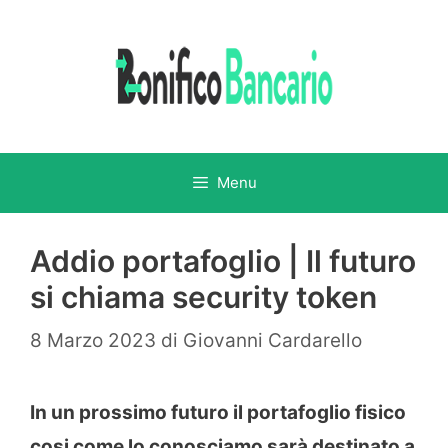
Vai
al
contenuto
Menu
Addio portafoglio | Il futuro
si chiama security token
8 Marzo 2023
di
Giovanni Cardarello
In un prossimo futuro il portafoglio fisico
cosi come lo conosciamo sarà destinato a