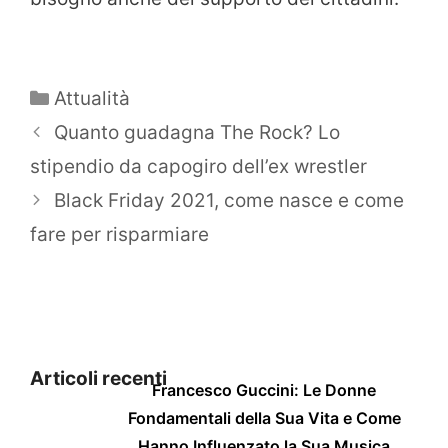
Categorie
Attualità
Quanto guadagna The Rock? Lo
stipendio da capogiro dell’ex wrestler
Black Friday 2021, come nasce e come
fare per risparmiare
Articoli recenti
Francesco Guccini: Le Donne
Fondamentali della Sua Vita e Come
Hanno Influenzato la Sua Musica