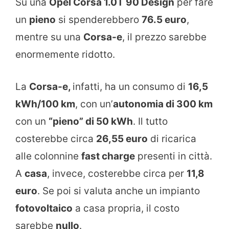
Su una
Opel Corsa 1.0T 90 Design
per fare
un
pieno
si spenderebbero
76.5 euro
,
mentre su una
Corsa-e
, il prezzo sarebbe
enormemente ridotto.
La
Corsa-e,
infatti, ha un consumo di
16,5
kWh/100 km
, con un’
autonomia di 300 km
con un
“pieno” di 50 kWh
. Il tutto
costerebbe circa
26,55 euro
di ricarica
alle colonnine
fast charge
presenti in città.
A
casa
, invece, costerebbe circa per
11,8
euro
. Se poi si valuta anche un impianto
fotovoltaico
a casa propria, il costo
sarebbe
nullo
.