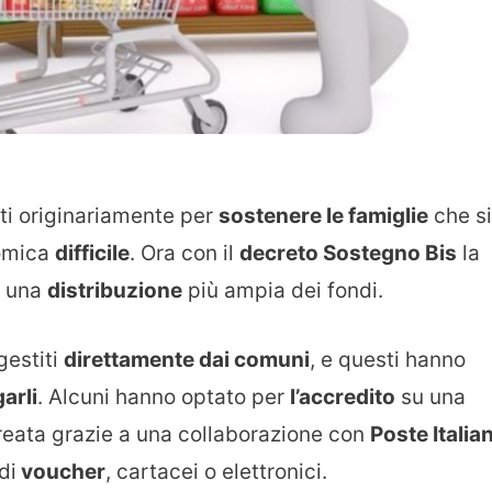
tti originariamente per
sostenere le famiglie
che si
nomica
difficile
. Ora con il
decreto Sostegno Bis
la
e una
distribuzione
più ampia dei fondi.
gestiti
direttamente dai comuni
, e questi hanno
arli
. Alcuni hanno optato per
l’accredito
su una
eata grazie a una collaborazione con
Poste Italia
di
voucher
, cartacei o elettronici.