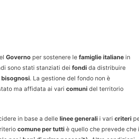
del
Governo
per sostenere le
famiglie
italiane
in
ndi sono stati stanziati dei
fondi
da distribuire
ù
bisognosi
. La gestione del fondo non è
stato ma affidata ai vari
comuni
del territorio
idere in base a delle
linee generali
i vari
criteri
pe
riterio
comune per tutti
è quello che prevede che i