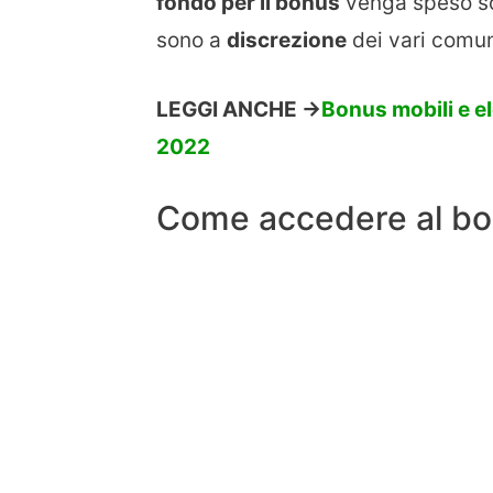
fondo per il bonus
venga speso so
sono a
discrezione
dei vari comun
LEGGI ANCHE ->
Bonus mobili e e
2022
Come accedere al b