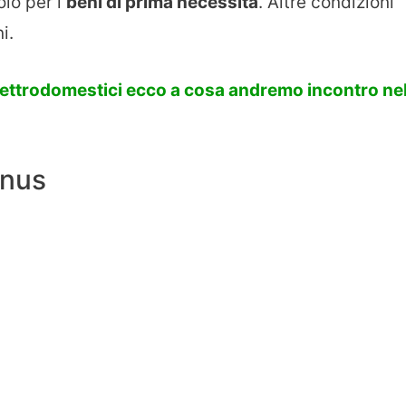
lo per i
beni di prima necessità
. Altre condizioni
i.
lettrodomestici ecco a cosa andremo incontro ne
onus