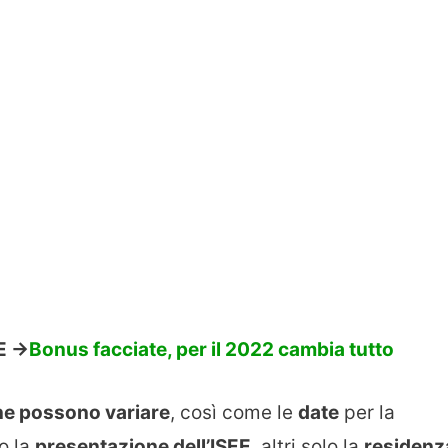
 ->
Bonus facciate, per il 2022 cambia tutto
e possono variare
, così come le
date
per la
o la
presentazione dell’ISEE
, altri solo la
residenz