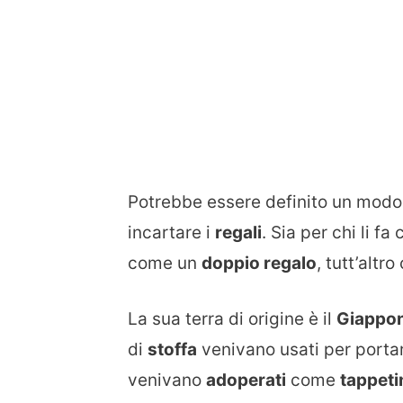
Potrebbe essere definito un mod
incartare i
regali
. Sia per chi li f
come un
doppio regalo
, tutt’altr
La sua terra di origine è il
Giappo
di
stoffa
venivano usati per porta
venivano
adoperati
come
tappeti