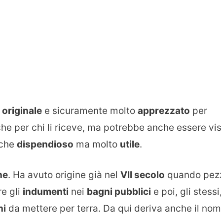
o
originale
e sicuramente molto
apprezzato
per
a che per chi li riceve, ma potrebbe anche essere vi
o che
dispendioso
ma molto
utile
.
ne
. Ha avuto origine già nel
VII secolo
quando pez
re gli
indumenti
nei
bagni pubblici
e poi, gli stessi
ni
da mettere per terra. Da qui deriva anche il no