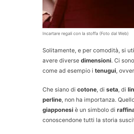
Incartare regali con la stoffa (Foto dal Web)
Solitamente, e per comodità, si ut
avere diverse
dimensioni
. Ci son
come ad esempio i
tenugui
, ovve
Che siano di
cotone
, di
seta
, di
li
perline
, non ha importanza. Quell
giapponesi
è un simbolo di
raffin
conoscendone tutti la storia susc