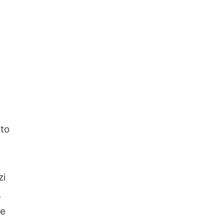
sto
zi
,
me