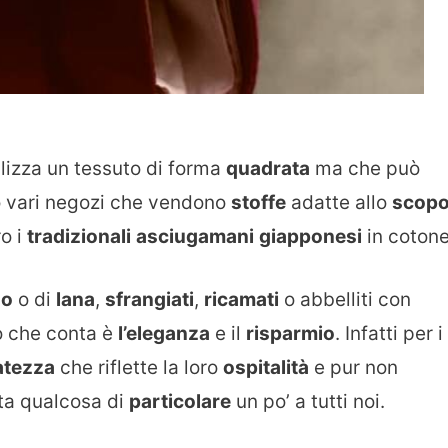
ilizza un tessuto di forma
quadrata
ma che può
o vari negozi che vendono
stoffe
adatte allo
scop
ro i
tradizionali
asciugamani
giapponesi
in cotone
no
o di
lana
,
sfrangiati
,
ricamati
o abbelliti con
o che conta è
l’eleganza
e il
risparmio
. Infatti per i
atezza
che riflette la loro
ospitalità
e pur non
ita qualcosa di
particolare
un po’ a tutti noi.