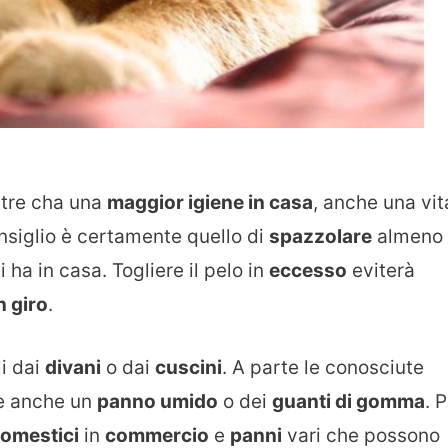
ltre cha una
maggior igiene in casa
, anche una vit
onsiglio è certamente quello di
spazzolare
almeno
 ha in casa. Togliere il pelo in
eccesso
eviterà
n giro
.
li dai
divani
o dai
cuscini
. A parte le conosciute
re anche un
panno umido
o dei
guanti di gomma
. 
domestici
in
commercio
e
panni
vari che possono