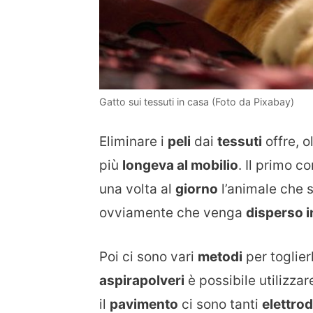
Gatto sui tessuti in casa (Foto da Pixabay)
Eliminare i
peli
dai
tessuti
offre, o
più
longeva al mobilio
. Il primo c
una volta al
giorno
l’animale che si
ovviamente che venga
disperso i
Poi ci sono vari
metodi
per toglier
aspirapolveri
è possibile utilizza
il
pavimento
ci sono tanti
elettro