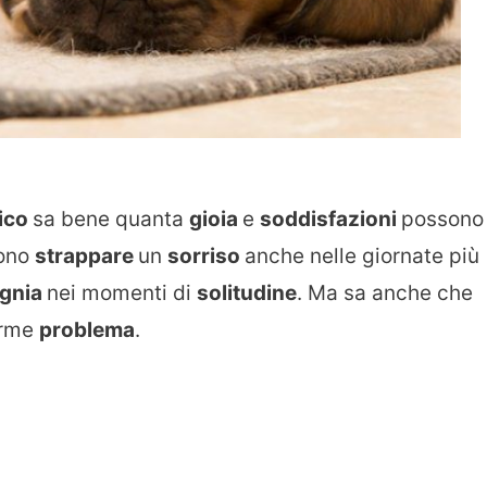
ico
sa bene quanta
gioia
e
soddisfazioni
possono
sono
strappare
un
sorriso
anche nelle giornate più
gnia
nei momenti di
solitudine
. Ma sa anche che
orme
problema
.