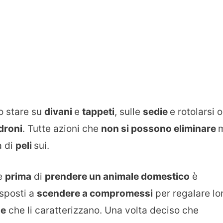
o stare su
divani
e
tappeti
, sulle
sedie
e rotolarsi o
droni
. Tutte azioni che
non si possono eliminare
à di
peli
sui.
he
prima
di
prendere un animale domestico
è
sposti a
scendere a compromessi
per regalare lo
ze
che li caratterizzano. Una volta deciso che