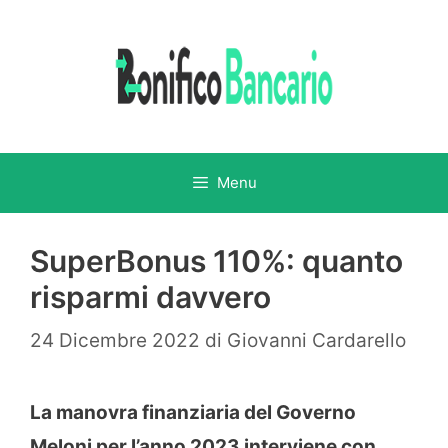
Vai
al
contenuto
Menu
SuperBonus 110%: quanto
risparmi davvero
24 Dicembre 2022
di
Giovanni Cardarello
La manovra finanziaria del Governo
Meloni per l’anno 2023 interviene con