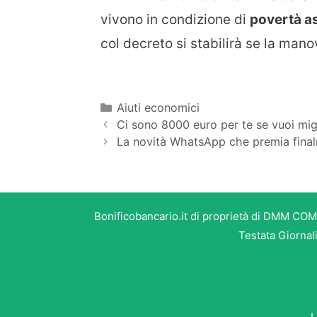
vivono in condizione di
povertà a
col decreto si stabilirà se la manov
Categorie
Aiuti economici
Ci sono 8000 euro per te se vuoi migl
La novità WhatsApp che premia final
Bonificobancario.it di proprietà di DMM COM
Testata Giornal
L