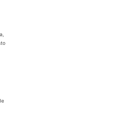
a,
sto
le