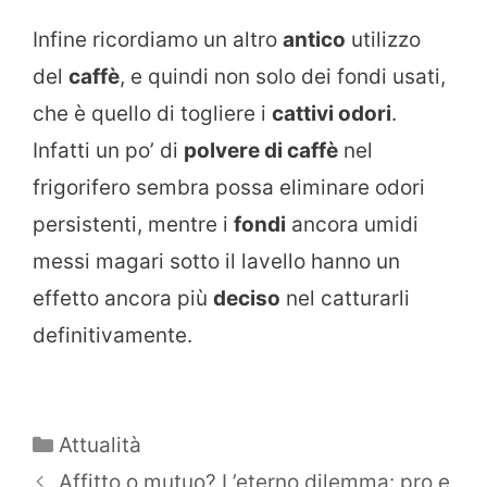
Infine ricordiamo un altro
antico
utilizzo
del
caffè
, e quindi non solo dei fondi usati,
che è quello di togliere i
cattivi odori
.
Infatti un po’ di
polvere di caffè
nel
frigorifero sembra possa eliminare odori
persistenti, mentre i
fondi
ancora umidi
messi magari sotto il lavello hanno un
effetto ancora più
deciso
nel catturarli
definitivamente.
Categorie
Attualità
Affitto o mutuo? L’eterno dilemma: pro e