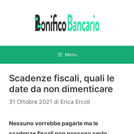
Vai
al
contenuto
Menu
Scadenze fiscali, quali le
date da non dimenticare
31 Ottobre 2021
di
Erica Ercoli
Nessuno vorrebbe pagarle ma le
scadenze fiscali non possono certo