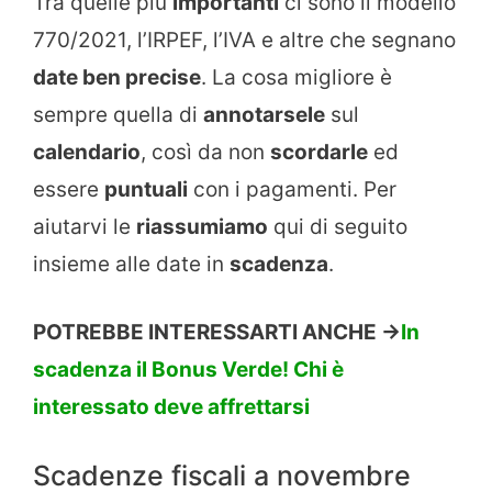
Tra quelle più
importanti
ci sono il modello
770/2021, l’IRPEF, l’IVA e altre che segnano
date ben precise
. La cosa migliore è
sempre quella di
annotarsele
sul
calendario
, così da non
scordarle
ed
essere
puntuali
con i pagamenti. Per
aiutarvi le
riassumiamo
qui di seguito
insieme alle date in
scadenza
.
POTREBBE INTERESSARTI ANCHE ->
In
scadenza il Bonus Verde! Chi è
interessato deve affrettarsi
Scadenze fiscali a novembre