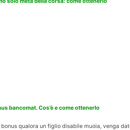
o solo metà della corsa: come ottenerlo
us bancomat. Cos’è e come ottenerlo
 bonus qualora un figlio disabile muoia, venga dat