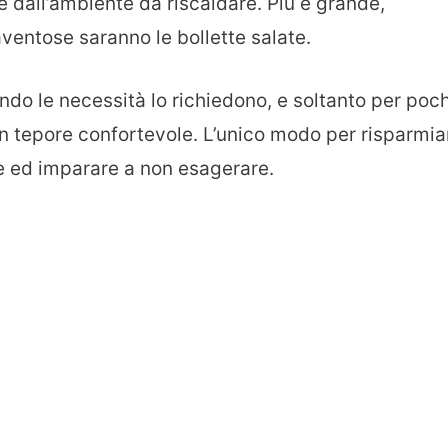
 dall’ambiente da riscaldare. Più è grande,
ventose saranno le bollette salate.
o le necessità lo richiedono, e soltanto per poch
un tepore confortevole. L’unico modo per risparmia
e ed imparare a non esagerare.