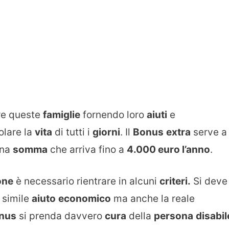
are queste
famiglie
fornendo loro
aiuti
e
lare la
vita
di tutti i
giorni
. Il
Bonus
extra
serve a
una
somma
che arriva fino a
4.000 euro l’anno
.
one
è necessario rientrare in alcuni
criteri.
Si deve
 simile
aiuto
economico
ma anche la reale
nus
si prenda davvero
cura
della
persona
disabil